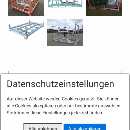
Datenschutzeinstellungen
Auf dieser Website werden Cookies genutzt. Sie können
Startseite
Kontakt / Anfahrt
Ansprechpartner
alle Cookies akzeptieren oder nur bestimmte auswählen.
Sie können diese Einstellungen jederzeit ändern.
Impressum
Datenschutzhinweise
© 2024 Gruhn Stahl- und Transportpalettenbau GmbH
Alle ablehnen
Alle akzeptieren